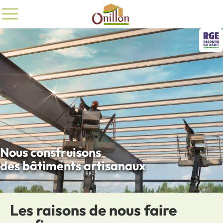
Panneau de gestion des cookies
Nous
construisons
des
bâtiments artisanaux
concevons
bâtiments industriels
fabriquons
bâtiments agricoles
Les raisons de nous faire