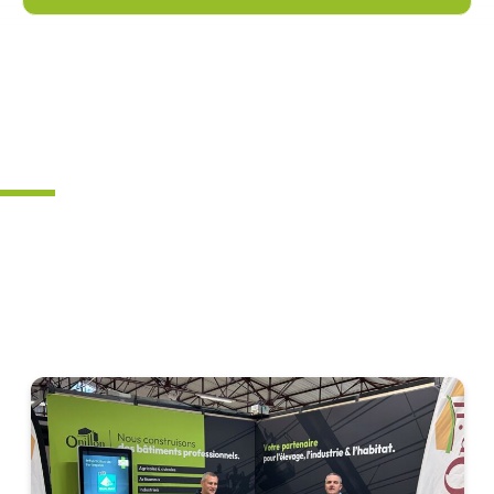
Charpente Onillon
votre partenaire pour l’élevage,
l’industrie et l’habitat
Depuis 4 générations, Charpente Onillon met son expertise au service de
la construction, de l’élevage et de l’habitat. Spécialiste de la charpente
métallique et bois, couverture, bardage, ainsi que de l’ossature bois et de
la rénovation, nous vous accompagnons dans vos projets industriels,
tertiaires et artisanaux.
Charpente Onillon