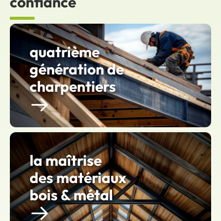
confiance
quatrième
génération de
charpentiers
la maîtrise
des matériaux
bois & métal