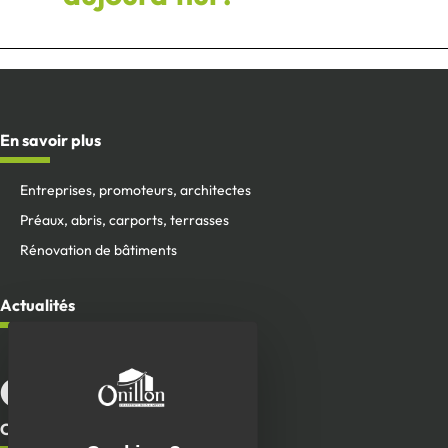
En savoir plus
Entreprises, promoteurs, architectes
Préaux, abris, carports, terrasses
Rénovation de bâtiments
Actualités
Toutes nos actualités
Aller sur la page Facebook
ALler sur le compte Linkedin
Contacts