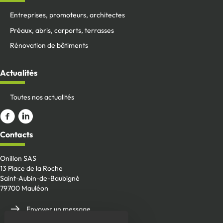
Entreprises, promoteurs, architectes
Préaux, abris, carports, terrasses
Rénovation de bâtiments
Actualités
Toutes nos actualités
Aller sur la page Facebook
ALler sur le compte Linkedin
Contacts
Onillon SAS
13 Place de la Roche
Saint-Aubin-de-Baubigné
79700 Mauléon
Envoyer un message