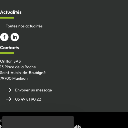
Actualités
Toutes nos actualités
Aller sur la page Facebook
ALler sur le compte Linkedin
Contacts
Onillon SAS
13 Place de la Roche
Saint-Aubin-de-Baubigné
79700 Mauléon
Envoyer un message
05 49 81 90 22
© 2026 Charpente Onillon
Mentions Légales
|
Politique de confidentialité