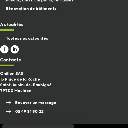
Rénovation de bâtiments
Actualités
Toutes nos actualités
Aller sur la page Facebook
ALler sur le compte Linkedin
Contacts
Onillon SAS
13 Place de la Roche
Saint-Aubin-de-Baubigné
79700 Mauléon
Envoyer un message
05 49 81 90 22