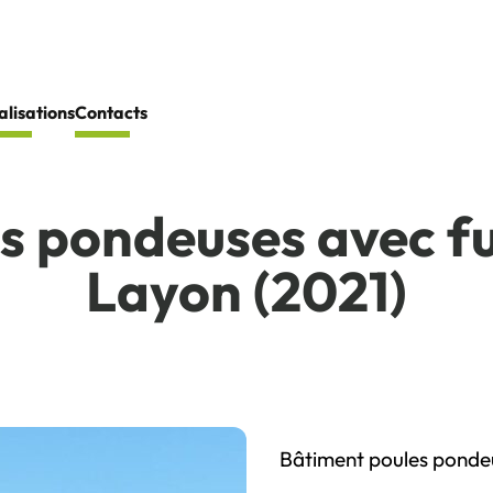
alisations
Contacts
s pondeuses avec fu
Layon (2021)
Bâtiment poules ponde