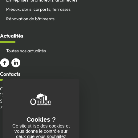
Entreprises, promoteurs, architectes
Préaux, abris, carports, terrasses
Rénovation de bâtiments
Actualités
Toutes nos actualités
Aller sur la page Facebook
ALler sur le compte Linkedin
Contacts
Onillon SAS
13 Place de la Roche
Saint-Aubin-de-Baubigné
79700 Mauléon
Envoyer un message
Ce site utilise des cookies et
05 49 81 90 22
vous donne le contrôle sur
ceux que vous souhaitez