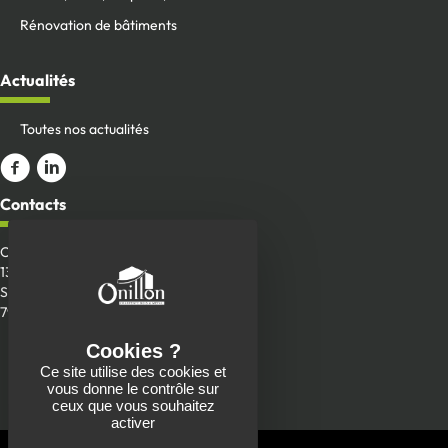
Rénovation de bâtiments
Actualités
Toutes nos actualités
Aller sur la page Facebook
ALler sur le compte Linkedin
Contacts
Onillon SAS
13 Place de la Roche
Saint-Aubin-de-Baubigné
79700 Mauléon
Envoyer un message
Ce site utilise des cookies et
05 49 81 90 22
vous donne le contrôle sur
ceux que vous souhaitez
activer