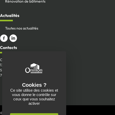
Rénovation de bâtiments
Actualités
Toutes nos actualités
Aller sur la page Facebook
ALler sur le compte Linkedin
Contacts
Onillon SAS
13 Place de la Roche
Saint-Aubin-de-Baubigné
79700 Mauléon
Envoyer un message
Ce site utilise des cookies et
05 49 81 90 22
vous donne le contrôle sur
ceux que vous souhaitez
activer
© 2026 Charpente Onillon