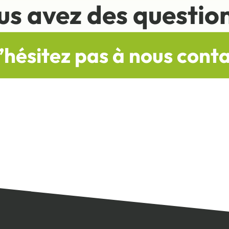
us avez des question
’hésitez pas à nous cont