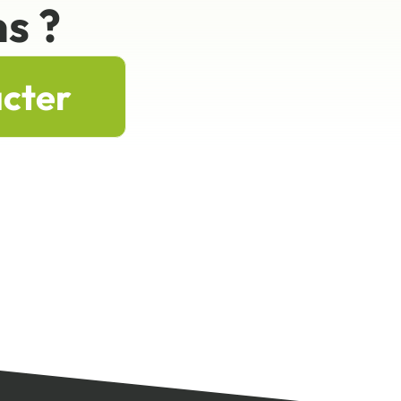
s ?
acter