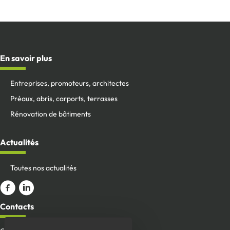
En savoir plus
Entreprises, promoteurs, architectes
Préaux, abris, carports, terrasses
Rénovation de bâtiments
Actualités
Toutes nos actualités
Aller sur la page Facebook
ALler sur le compte Linkedin
Contacts