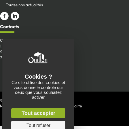
Toutes nos actualités
Aller sur la page Facebook
ALler sur le compte Linkedin
Contacts
Onillon SAS
13 Place de la Roche
Saint-Aubin-de-Baubigné
79700 Mauléon
Envoyer un message
05 49 81 90 22
Ce site utilise des cookies et
vous donne le contrôle sur
ceux que vous souhaitez
activer
© 2026 Charpente Onillon
Mentions Légales
|
Politique de confidentialité
Tout accepter
Tout refuser