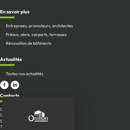
En savoir plus
Entreprises, promoteurs, architectes
Préaux, abris, carports, terrasses
Rénovation de bâtiments
Actualités
Toutes nos actualités
Aller sur la page Facebook
ALler sur le compte Linkedin
Contacts
Onillon SAS
13 Place de la Roche
Saint-Aubin-de-Baubigné
79700 Mauléon