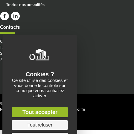
Toutes nos actualités
Aller sur la page Facebook
ALler sur le compte Linkedin
Contacts
Onillon SAS
13 Place de la Roche
Saint-Aubin-de-Baubigné
79700 Mauléon
Envoyer un message
Ce site utilise des cookies et
05 49 81 90 22
vous donne le contrôle sur
ceux que vous souhaitez
activer
© 2026 Charpente Onillon
Mentions Légales
|
Politique de confidentialité
Tout accepter
Tout refuser