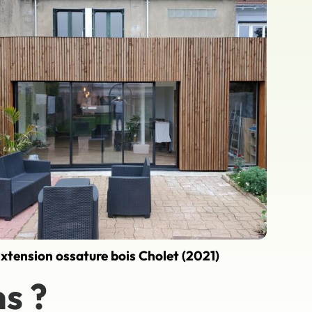
xtension ossature bois Cholet (2021)
s ?