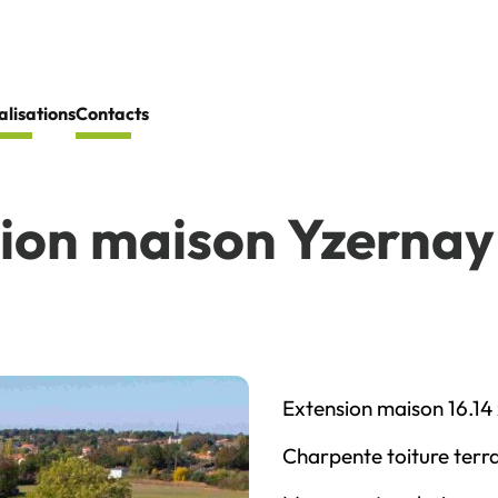
alisations
Contacts
ion maison Yzernay
Extension maison 16.14 
Charpente toiture terras