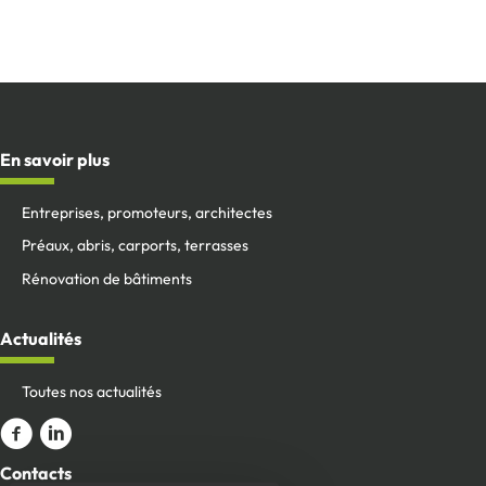
En savoir plus
Entreprises, promoteurs, architectes
Préaux, abris, carports, terrasses
Rénovation de bâtiments
Actualités
Toutes nos actualités
Aller sur la page Facebook
ALler sur le compte Linkedin
Contacts