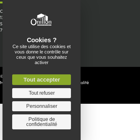
Onillon SAS
13 Place de la Roche
Saint-Aubin-de-Baubigné
79700 Mauléon
Envoyer un message
Ce site utilise des cookies et
vous donne le contrôle sur
05 49 81 90 22
ceux que vous souhaitez
activer
© 2026 Charpente Onillon
Tout accepter
Mentions Légales
|
Politique de confidentialité
Tout refuser
Personnaliser
Politique de
confidentialité