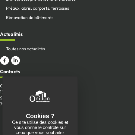
Préaux, abris, carports, terrasses
Rénovation de bâtiments
Actualités
Toutes nos actualités
Aller sur la page Facebook
ALler sur le compte Linkedin
Contacts
Onillon SAS
13 Place de la Roche
Saint-Aubin-de-Baubigné
79700 Mauléon
Envoyer un message
Ce site utilise des cookies et
05 49 81 90 22
vous donne le contrôle sur
ceux que vous souhaitez