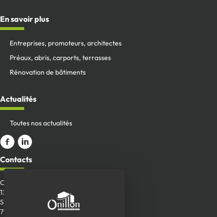
En savoir plus
Entreprises, promoteurs, architectes
Préaux, abris, carports, terrasses
Rénovation de bâtiments
Actualités
Toutes nos actualités
Aller sur la page Facebook
ALler sur le compte Linkedin
Contacts
Onillon SAS
13 Place de la Roche
Saint-Aubin-de-Baubigné
79700 Mauléon