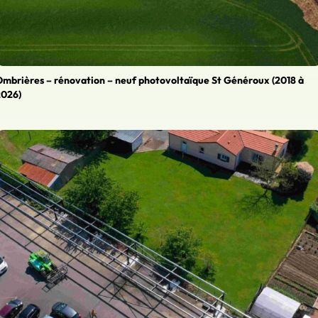
mbrières – rénovation – neuf photovoltaïque St Généroux (2018 à
2026)