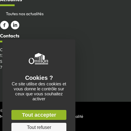
Toutes nos actualités
Aller sur la page Facebook
ALler sur le compte Linkedin
Contacts
Onillon SAS
13 Place de la Roche
Saint-Aubin-de-Baubigné
79700 Mauléon
Envoyer un message
Ce site utilise des cookies et
05 49 81 90 22
vous donne le contrôle sur
ceux que vous souhaitez
activer
© 2026 Charpente Onillon
Tout accepter
Mentions Légales
|
Politique de confidentialité
Tout refuser