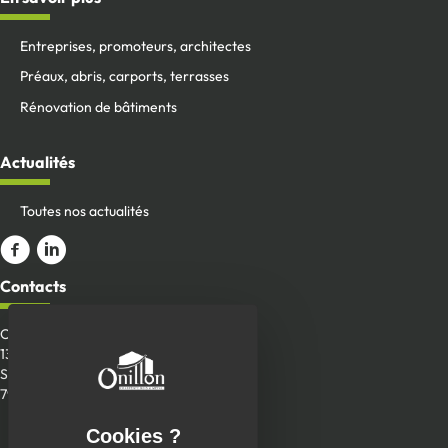
Entreprises, promoteurs, architectes
Préaux, abris, carports, terrasses
Rénovation de bâtiments
Actualités
Toutes nos actualités
Aller sur la page Facebook
ALler sur le compte Linkedin
Contacts
Onillon SAS
13 Place de la Roche
Saint-Aubin-de-Baubigné
79700 Mauléon
Envoyer un message