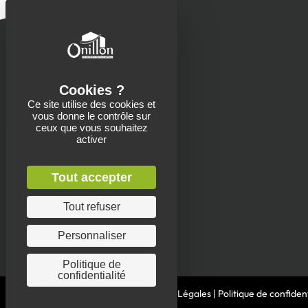
Ce site utilise des cookies et
vous donne le contrôle sur
Contacts
ceux que vous souhaitez
activer
Onillon SAS
13 Place de la Roche
Saint-Aubin-de-Baubigné
Tout accepter
79700 Mauléon
Envoyer un message
Tout refuser
05 49 81 90 22
Personnaliser
Politique de
confidentialité
© 2026 Charpente Onillon |
Mentions Légales
|
Politique de confident