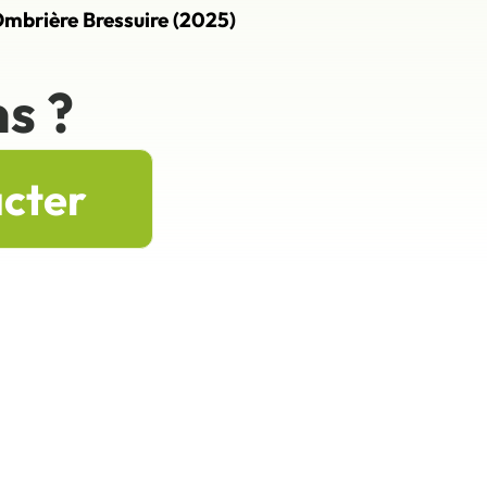
mbrière Bressuire (2025)
s ?
acter