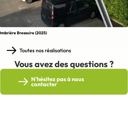
mbrière Bressuire (2025)
Toutes nos réalisations
Vous avez des questions ?
N’hésitez pas à nous
contacter