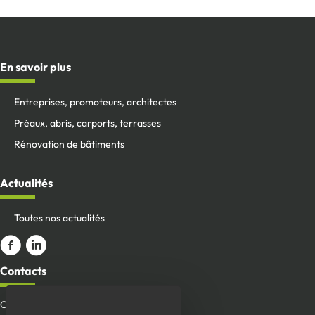
En savoir plus
Entreprises, promoteurs, architectes
Préaux, abris, carports, terrasses
Rénovation de bâtiments
Actualités
Toutes nos actualités
Aller sur la page Facebook
ALler sur le compte Linkedin
Contacts
Onillon SAS